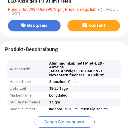
LED-Anzeigen-P3.91 im Freien
Preis：Usd799~Usd999/Sqm( Price is negotiable )
MOQ：
1 Sqm
Bestpreis
Kontakt
Produkt-Beschreibung
Aluminiumkabinett Miet-LED-
Anzeige
Ausgesucht
,
,
Miet-Anzeige LED-SMD1921
Novastern flacher LED Schirm
Herkunftsort
Shenzhen, China
Lieferzeit
18-25 Tage
Markenname
Longdaled
Min Bestellmenge
1 Sqm
Modellnummer
Indoor& P3.91 im Freien Bleischirm
Sehen Sie mehr an