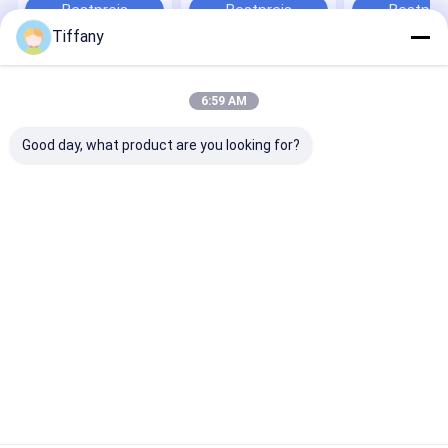
individueller Größe
Einfache Insta
Bestpreis
Bestpreis
Bestprei
für den Innen- und
für Geschäfte
Tiffany
Außenbereich
Startseite
Über uns
Kontakt
Desktop Site
6:59 AM
Sitemap
Privacy Policy
Qualität
Miet-LED-Anzeige
China Fabrik.Copyright © 2026 Shenzhen
Good day, what product are you looking for?
Longdaled Co.,Ltd. All Rights Reserved.
Heim
Produkte
Videos