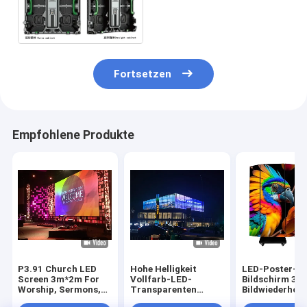
Innenschirm LED-
Anzeigen-P3.91 im Freien
Fortsetzen
Empfohlene Produkte
P3.91 Church LED
Hohe Helligkeit
LED-Poster-
Screen 3m*2m For
Vollfarb-LED-
Bildschirm 38
Worship, Sermons,
Transparenten
Bildwiederhol
And Live Events
Bildschirm mit
Novastar-Play