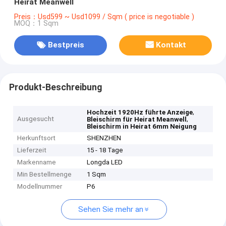
Heirat Meanwell
Preis：Usd599 ~ Usd1099 / Sqm ( price is negotiable )
MOQ：1 Sqm
Bestpreis
Kontakt
Produkt-Beschreibung
,
Hochzeit 1920Hz führte Anzeige
Ausgesucht
,
Bleischirm für Heirat Meanwell
Bleischirm in Heirat 6mm Neigung
Herkunftsort
SHENZHEN
Lieferzeit
15 - 18 Tage
Markenname
Longda LED
Min Bestellmenge
1 Sqm
Modellnummer
P6
Sehen Sie mehr an