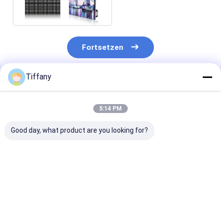
Meanwell
Fortsetzen
Tiffany
Empfohlene Produkte
5:14 PM
Good day, what product are you looking for?
Innen-P3.91
500x500mm
HD IC 2153 der
Mietschirm des
modulare geführte
Hochzeits-LE
stadiums-LED für
Hochzeit
Videoscan 16
Hochzeit/Disco/Konzert
Anzeigefeld-
AC220V 522n
1000nits Bleischirm-
wand-
Bestpreis
Bestpreis
Bestprei