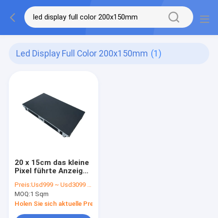
Led Display Full Color 200x150mm
(1)
20 x 15cm das kleine
Pixel führte Anzeige
farbenreiches P1.538
Preis:
Usd999 ~ Usd3099 / Sqm ( price is negotiable )
MOQ:
1 Sqm
Holen Sie sich aktuelle Preis