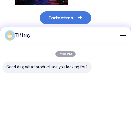
Fortsetzen
Tiffany
Empfohlene Produkte
7:38 PM
Good day, what product are you looking for?
240X120mm
Soem-ODM-
Innen-HD P2.
gebogene Innen-P2
Flexibilität Platten-
weiche LED-An
LED flexible Modul-
Pixel-Neigung P2.5
kurvte geführt
Platte LED-
des weichen LED-
flexibles Inne
Bildschirm-
Anzeigen-Modul-
Bestpreis
Bestpreis
Bestprei
SMD1515
weiche SMD