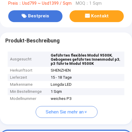
Preis：Usd799 ~ Usd1399 / Sqm
MOQ：1 Sqm
Bestpreis
Kontakt
Produkt-Beschreibung
,
Geführtes flexibles Modul 9500K
Ausgesucht
,
Gebogenes geführtes Innenmodul p3
p3 führte Modul 9500K
Herkunftsort
SHENZHEN
Lieferzeit
15 - 18 Tage
Markenname
Longda LED
Min Bestellmenge
1 Sqm
Modellnummer
weiches P3
Sehen Sie mehr an